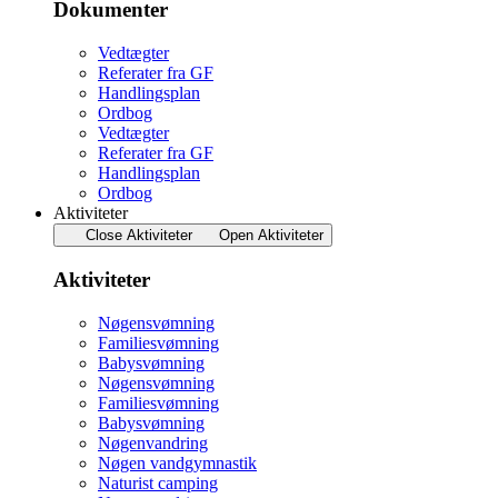
Dokumenter
Vedtægter
Referater fra GF
Handlingsplan
Ordbog
Vedtægter
Referater fra GF
Handlingsplan
Ordbog
Aktiviteter
Close Aktiviteter
Open Aktiviteter
Aktiviteter
Nøgensvømning
Familiesvømning
Babysvømning
Nøgensvømning
Familiesvømning
Babysvømning
Nøgenvandring
Nøgen vandgymnastik
Naturist camping