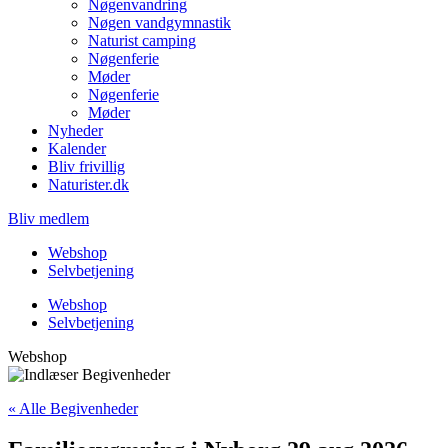
Nøgenvandring
Nøgen vandgymnastik
Naturist camping
Nøgenferie
Møder
Nøgenferie
Møder
Nyheder
Kalender
Bliv frivillig
Naturister.dk
Bliv medlem
Webshop
Selvbetjening
Webshop
Selvbetjening
Webshop
« Alle Begivenheder