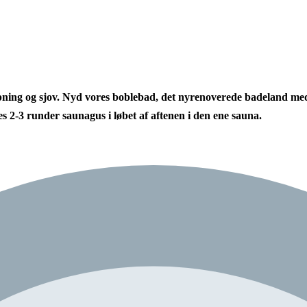
apning og sjov. Nyd vores
boblebad
, det
nyrenoverede badeland
med
des
2-3 runder saunagus
i løbet af aftenen i den ene sauna.