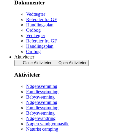
Dokumenter
Vedtægter
Referater fra GF
Handlingsplan
Ordbog
Vedtægter
Referater fra GF
Handlingsplan
Ordbog
Aktiviteter
Close Aktiviteter
Open Aktiviteter
Aktiviteter
Nøgensvømning
Familiesvømning
Babysvømning
Nøgensvømning
Familiesvømning
Babysvømning
Nøgenvandring
Nøgen vandgymnastik
Naturist camping