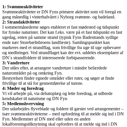
1: Svømmeaktiviteter
Svømmeaktiviteter er DN Fyns primære aktivitet som vil foregå en
gang månedlig i vinterhalvåret i Nyborg svømme- og badeland.
2: Strandaktiviteter
I sommermånederne søges etableret et fast mødested og tidspunkt
for fynske naturister. Det kan f.eks. være på et fast tidspunkt en fast
ugedag, enten på samme strand (typisk Fyns Badestrands sydlige
ende nær Storebæltsbroens landfæste). Samlingspunktet kan
markeres med et strandflag, som frivillige fra uge til uge opbevarer
og medbringer. Ved strandflaget kan der evt. uddeles eksemplarer af
DN´s strandfoldere til interesserede forbipasserende.
3: Vandreture
Der stiles efter, at arrangere vandreture i mindre befærdede
naturområder på og omkring Fyn.
Bestyrelsen finder egnede områder eller ruter, og søger at finde
frivillige til at stå for gennemførelse af turene.
4: Møder og foredrag
Vi vil arbejde på, via debatoplæg og lette foredrag, at udbrede
kendskabet til naturisme og DN Fyn
5: Medlemshvervning
Der udarbejdes flyveblade og foldere til gæster ved arrangementer –
især svømmeaktiviteterne – med opfordring til at melde sig ind i DN
Fyn. Medlemmer af DN med eller uden en anden
lokalforeningstilknytning skal opfordres til at melde sig ind i DN