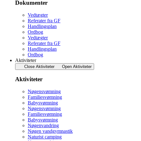
Dokumenter
Vedtægter
Referater fra GF
Handlingsplan
Ordbog
Vedtægter
Referater fra GF
Handlingsplan
Ordbog
Aktiviteter
Close Aktiviteter
Open Aktiviteter
Aktiviteter
Nøgensvømning
Familiesvømning
Babysvømning
Nøgensvømning
Familiesvømning
Babysvømning
Nøgenvandring
Nøgen vandgymnastik
Naturist camping